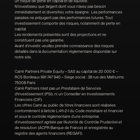
un risque de perte en capital et de liquidité.
N’investissez que l’argent dont vous n’avez pas besoin
immédiatement et diversifiez votre épargne. Les performances
passées ne préjugent pas des performances futures. Tout
investissement comporte des risques, notamment de perte en
capital.
Les rendements présentés sont des projections et ne
constituent pas une garantie.
Avant d'investir, veuillez prendre connaissance des risques
détaillés dans la documentation réglementaire disponible sur
notre site.
Carré Partners Private Equity – SAS au capital de 20 000 € –
RCS Bordeaux 991 747 940 – Siège social : 38 rue des Mathurins
75008 Paris
Carré Partners n’est pas un Prestataire de Services
d’Investissement (PSI), ni un Conseiller en Investissements
Financiers (CIF).
Les offres Carré au public de titres financiers sont réalisées
conformément à l’article L.411-2-1 du Code monétaire et financier
et sous le contrôle réglementaire d'une entreprise
d'investissement agréée par l’Autorité de Contrôle Prudentiel et
de résolution (ACPR-Banque de France) et enregistrée au
registre des agents financiers (REGAFI).