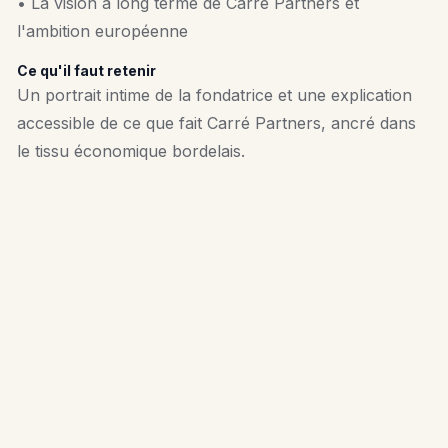
• La vision à long terme de Carré Partners et
l'ambition européenne
Ce qu'il faut retenir
Un portrait intime de la fondatrice et une explication
accessible de ce que fait Carré Partners, ancré dans
le tissu économique bordelais.
🗂️
Aqui.Media
Émission
November 18, 2024
Databricks
Stripe