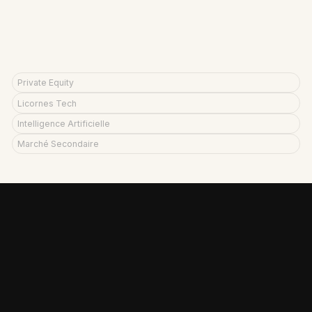
SpaceX
OpenAi
Private Equity
Licornes Tech
Intelligence Artificielle
Marché Secondaire
AUTRES INTERVENTIONS