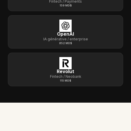
Fintech / Payments
159 MD$
OpenAI
IA générative / enterprise
852 MD$
Revolut
Fintech / Neobank
115 MD$