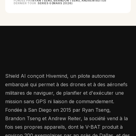
FONDÉE PAR
RYAN TSENG, BRANDON TSENG, ANDREW REITER
DERNIER TOUR :
SERIES G (MARS 2026)
COMPRENDRE L'ENTREPRISE
Shield AI conçoit Hivemind, un pilote autonome
embarqué qui permet à des drones et à des aéronefs
militaires de naviguer, de planifier et d'exécuter une
mission sans GPS ni liaison de commandement.
Fondée à San Diego en 2015 par Ryan Tseng,
Brandon Tseng et Andrew Reiter, la société vend à la
fois ses propres appareils, dont le V-BAT produit à
environ 200 exemplaires par an près de Dallas, et des