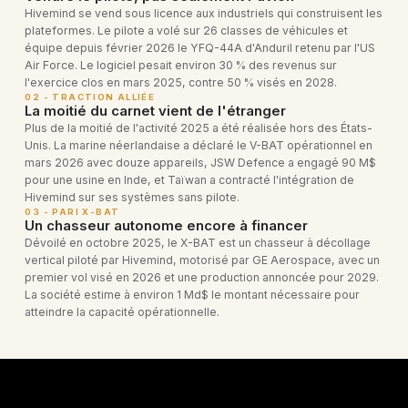
Hivemind se vend sous licence aux industriels qui construisent les
plateformes. Le pilote a volé sur 26 classes de véhicules et
équipe depuis février 2026 le YFQ-44A d'Anduril retenu par l'US
Air Force. Le logiciel pesait environ 30 % des revenus sur
l'exercice clos en mars 2025, contre 50 % visés en 2028.
02 - TRACTION ALLIÉE
La moitié du carnet vient de l'étranger
Plus de la moitié de l'activité 2025 a été réalisée hors des États-
Unis. La marine néerlandaise a déclaré le V-BAT opérationnel en
mars 2026 avec douze appareils, JSW Defence a engagé 90 M$
pour une usine en Inde, et Taïwan a contracté l'intégration de
Hivemind sur ses systèmes sans pilote.
03 - PARI X-BAT
Un chasseur autonome encore à financer
Dévoilé en octobre 2025, le X-BAT est un chasseur à décollage
vertical piloté par Hivemind, motorisé par GE Aerospace, avec un
premier vol visé en 2026 et une production annoncée pour 2029.
La société estime à environ 1 Md$ le montant nécessaire pour
atteindre la capacité opérationnelle.
PRODUITS & TECHNOLOGIES