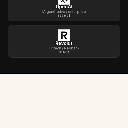
OpenAI
IA générative / enterprise
852 MD$
Revolut
Fintech / Neobank
115 MD$