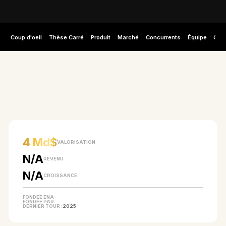
Coup d'oeil
Thèse Carré
Produit
Marché
Concurrents
Équipe
Capi
EN UN COUP D'ŒIL
4 Md$
VALORISATION
N/A
REVENU
N/A
CROISSANCE
FONDÉE EN
À
FONDÉE PAR
DERNIER TOUR :
2025