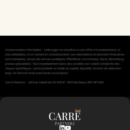
Communication informative - cette page ne constitue ni une offre d'investissement, ni
une sollicitation, ni un conseil en investissement. Les valorisations et données financières
sont indicatives, issues de sources publiques (PitchBook, Crunchbase, Sacra, Bloomberg,
presse spécialisée). Tout investissement dans des sociétés non cotées comporte des
risques spécifiques : perte partielle ou totale du capital, illiquidité, horizon de détention
long. Un DIS est remis avant toute souscription.
Carré Partners - SAS au capital de 20 000 € - RCS Bordeaux 991 747 940.