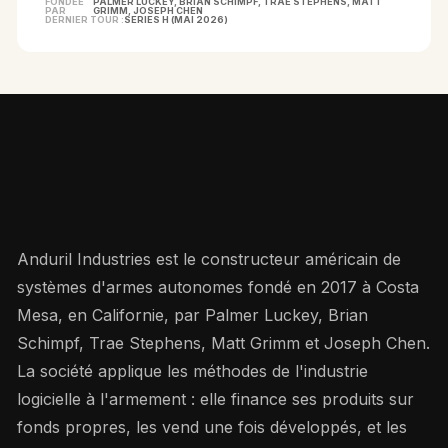
FONDÉE
PALMER LUCKEY, BRIAN SCHIMPF, TRAE STEPHENS, MATT
PAR
GRIMM, JOSEPH CHEN
DERNIER TOUR :
SERIES H (MAI 2026)
COMPRENDRE L'ENTREPRISE
Anduril Industries est le constructeur américain de
systèmes d'armes autonomes fondé en 2017 à Costa
Mesa, en Californie, par Palmer Luckey, Brian
Schimpf, Trae Stephens, Matt Grimm et Joseph Chen.
La société applique les méthodes de l'industrie
logicielle à l'armement : elle finance ses produits sur
fonds propres, les vend une fois développés, et les