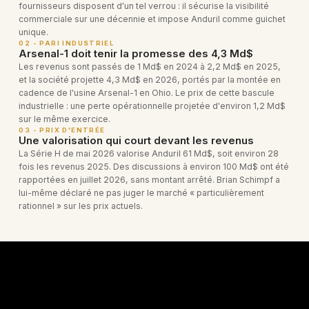
fournisseurs disposent d'un tel verrou : il sécurise la visibilité
commerciale sur une décennie et impose Anduril comme guichet
unique.
02 - PARI INDUSTRIEL
Arsenal-1 doit tenir la promesse des 4,3 Md$
Les revenus sont passés de 1 Md$ en 2024 à 2,2 Md$ en 2025,
et la société projette 4,3 Md$ en 2026, portés par la montée en
cadence de l'usine Arsenal-1 en Ohio. Le prix de cette bascule
industrielle : une perte opérationnelle projetée d'environ 1,2 Md$
sur le même exercice.
03 - PRIX D'ENTRÉE
Une valorisation qui court devant les revenus
La Série H de mai 2026 valorise Anduril 61 Md$, soit environ 28
fois les revenus 2025. Des discussions à environ 100 Md$ ont été
rapportées en juillet 2026, sans montant arrêté. Brian Schimpf a
lui-même déclaré ne pas juger le marché « particulièrement
rationnel » sur les prix actuels.
PRODUITS & TECHNOLOGIES