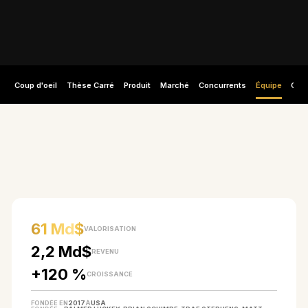
Coup d'oeil
Thèse Carré
Produit
Marché
Concurrents
Équipe
Capi
EN UN COUP D'ŒIL
61 Md$
VALORISATION
2,2 Md$
REVENU
+120 %
CROISSANCE
FONDÉE EN
2017
À
USA