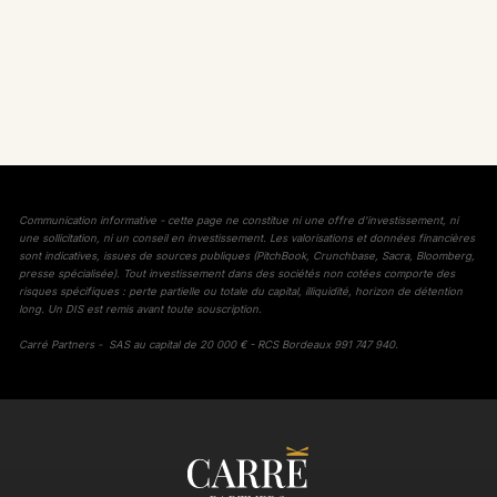
Communication informative - cette page ne constitue ni une offre d'investissement, ni
une sollicitation, ni un conseil en investissement. Les valorisations et données financières
sont indicatives, issues de sources publiques (PitchBook, Crunchbase, Sacra, Bloomberg,
presse spécialisée). Tout investissement dans des sociétés non cotées comporte des
risques spécifiques : perte partielle ou totale du capital, illiquidité, horizon de détention
long. Un DIS est remis avant toute souscription.
Carré Partners - SAS au capital de 20 000 € - RCS Bordeaux 991 747 940.