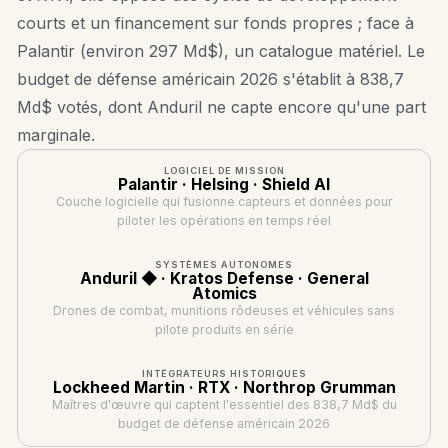
courts et un financement sur fonds propres ; face à
Palantir (environ 297 Md$), un catalogue matériel. Le
budget de défense américain 2026 s'établit à 838,7
Md$ votés, dont Anduril ne capte encore qu'une part
marginale.
LOGICIEL DE MISSION
Palantir · Helsing · Shield AI
Couche logicielle qui fusionne capteurs et données pour
piloter les opérations en temps réel
SYSTÈMES AUTONOMES
Anduril ◆ · Kratos Defense · General
Atomics
Drones de combat, munitions rôdeuses et véhicules sans
pilote produits en série
INTÉGRATEURS HISTORIQUES
Lockheed Martin · RTX · Northrop Grumman
Maîtres d'œuvre qui captent l'essentiel des 838,7 Md$ du
budget de défense américain 2026