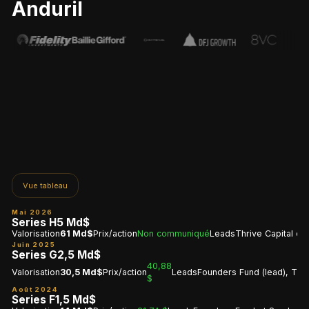
Anduril
Vue tableau
Mai 2026
Series H
5 Md$
Valorisation
61 Md$
Prix/action
Non communiqué
Leads
Thrive Capital e
Juin 2025
Series G
2,5 Md$
40,88
Valorisation
30,5 Md$
Prix/action
Leads
Founders Fund (lead), Thriv
$
Août 2024
Series F
1,5 Md$