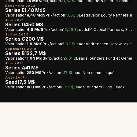
Valorisation
14 Md$
Prix/action
21,74 $
Leads
Founders Fund et Sands Capit
Décembre 2022
Series E
1,48 Md$
Valorisation
8,48 Md$
Prix/action
16,52 $
Leads
Valor Equity Partners (lea
Juin 2021
Series D
450 M$
Valorisation
4,6 Md$
Prix/action
12,29 $
Leads
D1 Capital Partners, Elad G
Juillet 2020
Series C
200 M$
Valorisation
1,9 Md$
Prix/action
5,93 $
Leads
Andreessen Horowitz (lead
Septembre 2019
Series B
122,7 M$
Valorisation
1,04 Md$
Prix/action
3,61 $
Leads
Founders Fund et General 
Juin 2018
Series A
41 M$
Valorisation
250 M$
Prix/action
1,17 $
Leads
Non communiqué
Août 2017
Seed
17,5 M$
Valorisation
88,1 M$
Prix/action
0,55 $
Leads
Founders Fund (lead)