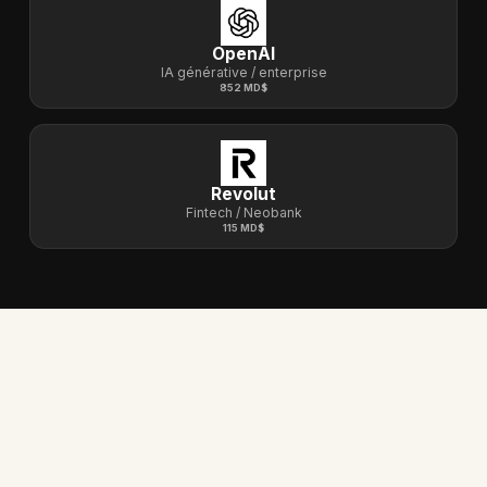
OpenAI
IA générative / enterprise
852 MD$
Revolut
Fintech / Neobank
115 MD$