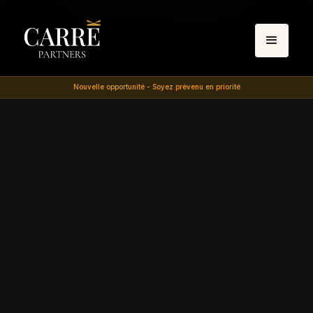
Nouvelle opportunité -
Carré Partners Databricks 1
Nouvelle opportunité - Soyez prévenu en priorité
Systèmes autonomes et logiciel de mission pour les
armées occidentales, valorisée 61 Md$