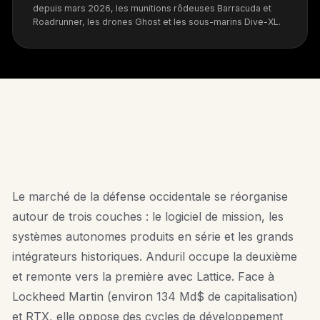
depuis mars 2026, les munitions rôdeuses Barracuda et
Roadrunner, les drones Ghost et les sous-marins Dive-XL.
MARCHÉ
Le marché de la défense occidentale se réorganise
autour de trois couches : le logiciel de mission, les
systèmes autonomes produits en série et les grands
intégrateurs historiques. Anduril occupe la deuxième
et remonte vers la première avec Lattice. Face à
Lockheed Martin (environ 134 Md$ de capitalisation)
et RTX, elle oppose des cycles de développement