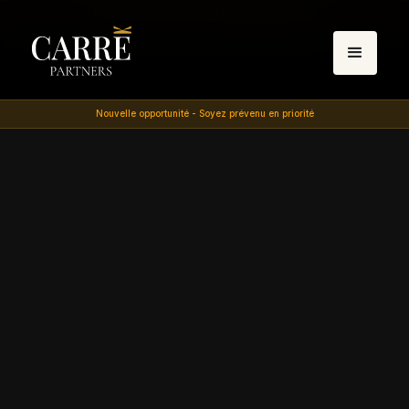
Nouvelle opportunité -
Carré Partners Databricks 1
Nouvelle opportunité - Soyez prévenu en priorité
EN PORTEFEUILLE
Moteur de réponse IA à synthèses sourcées, étendu
aux navigateurs et agents autonomes