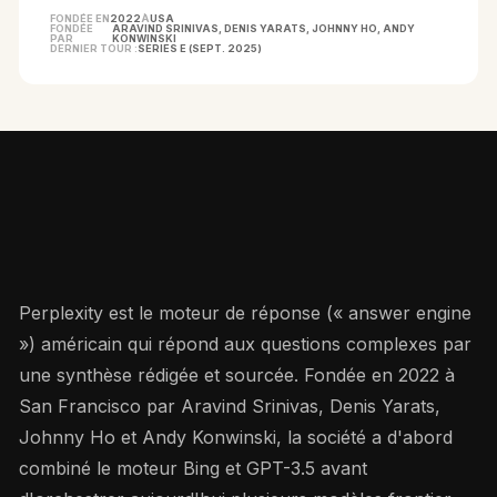
FONDÉE EN
2022
À
USA
FONDÉE
ARAVIND SRINIVAS, DENIS YARATS, JOHNNY HO, ANDY
PAR
KONWINSKI
DERNIER TOUR :
SERIES E (SEPT. 2025)
COMPRENDRE L'ENTREPRISE
Perplexity est le moteur de réponse (« answer engine
») américain qui répond aux questions complexes par
une synthèse rédigée et sourcée. Fondée en 2022 à
San Francisco par Aravind Srinivas, Denis Yarats,
Johnny Ho et Andy Konwinski, la société a d'abord
combiné le moteur Bing et GPT-3.5 avant