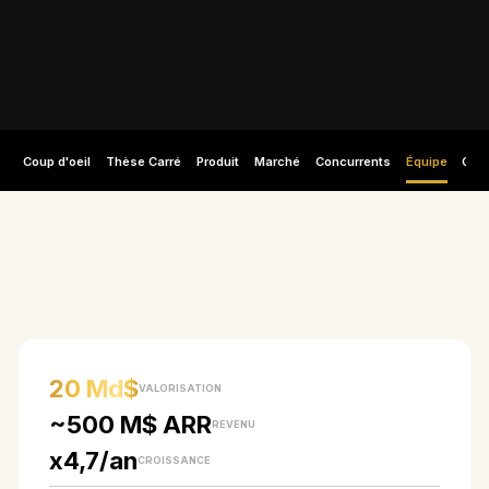
Coup d'oeil
Thèse Carré
Produit
Marché
Concurrents
Équipe
Capi
EN UN COUP D'ŒIL
20 Md$
VALORISATION
~500 M$ ARR
REVENU
x4,7/an
CROISSANCE