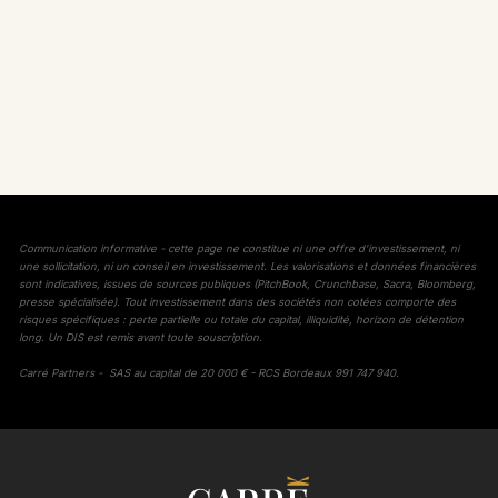
Communication informative - cette page ne constitue ni une offre d'investissement, ni
une sollicitation, ni un conseil en investissement. Les valorisations et données financières
sont indicatives, issues de sources publiques (PitchBook, Crunchbase, Sacra, Bloomberg,
presse spécialisée). Tout investissement dans des sociétés non cotées comporte des
risques spécifiques : perte partielle ou totale du capital, illiquidité, horizon de détention
long. Un DIS est remis avant toute souscription.
Carré Partners - SAS au capital de 20 000 € - RCS Bordeaux 991 747 940.