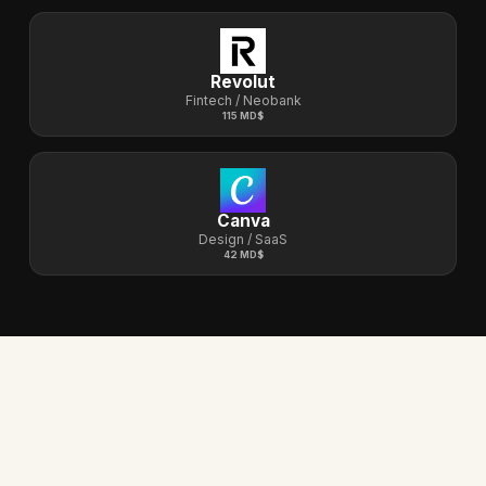
Revolut
Fintech / Neobank
115 MD$
Canva
Design / SaaS
42 MD$