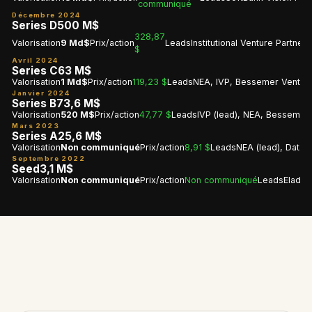
communiqué
Décembre 2024
Series D
500 M$
328,87
Valorisation
9 Md$
Prix/action
Leads
Institutional Venture Partner
$
Avril 2024
Series C
63 M$
Valorisation
1 Md$
Prix/action
119,23 $
Leads
NEA, IVP, Bessemer Venture
Janvier 2024
Series B
73,6 M$
Valorisation
520 M$
Prix/action
47,77 $
Leads
IVP (lead), NEA, Bessemer
Mars 2023
Series A
25,6 M$
Valorisation
Non communiqué
Prix/action
8,91 $
Leads
NEA (lead), Databr
Septembre 2022
Seed
3,1 M$
Valorisation
Non communiqué
Prix/action
Non communiqué
Leads
Elad G