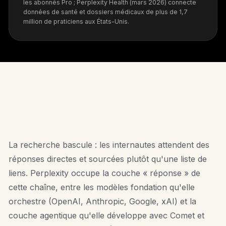
les abonnés Pro ; Perplexity Health (mars 2026) connecte
données de santé et dossiers médicaux de plus de 1,7
million de praticiens aux États-Unis.
MARCHÉ
La recherche bascule : les internautes attendent des
réponses directes et sourcées plutôt qu'une liste de
liens. Perplexity occupe la couche « réponse » de
cette chaîne, entre les modèles fondation qu'elle
orchestre (OpenAI, Anthropic, Google, xAI) et la
couche agentique qu'elle développe avec Comet et