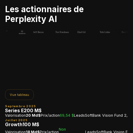
Les actionnaires de
Perplexity AI
Vue tableau
Septembre 2025
Series E
200 M$
Valorisation
20 Md$
Prix/action
69,54 $
Leads
SoftBank Vision Fund 2, Nv
Juillet 2025
Growth
100 M$
Non
Valorisation
18 Md$
Prix/action
Leads
SoftBank Vision Fund