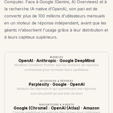
Computer. Face à Google (Gemini, AI Overviews) et à
la recherche IA-native d'OpenAI, son pari est de
convertir plus de 100 millions d'utilisateurs mensuels
en un moteur de réponse indépendant, avant que les
géants n'absorbent l'usage grâce à leur distribution et
à leurs capitaux supérieurs.
MODÈLES
OpenAI · Anthropic · Google DeepMind
Modèles fondation frontier que les moteurs de réponse
orchestrent pour formuler leurs synthèses
RECHERCHE & RÉPONSE
Perplexity · Google · OpenAI
Moteurs de réponse IA qui synthétisent une réponse
sourcée plutôt qu'une liste de liens
NAVIGATEURS & AGENTS
Google (Chrome) · OpenAI (Atlas) · Amazon
Couche agentique qui exécute des tâches pour l'utilisateur