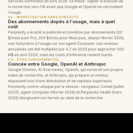
services confondus en avril 2026. Sa thèse : capter la bascule de
la recherche vers l'IA avant que Google et OpenAI ne verrouillent
l'usage.
02 - MONÉTISATION SANS PUBLICITÉ
Des abonnements dopés à l'usage, mais à quel
coût
Perplexity a écarté la publicité et monétise par abonnements (20
$/mois pour Pro, 200 $/mois pour Max) puis, depuis février 2026,
une facturation à l'usage sur son agent Computer. Les revenus
annualisés ont été multipliés par 4,7 en 2025 pour approcher 500
M$ en avril 2026, mais les coûts d'inférence restent lourds.
03 - ÉTAU CONCURRENTIEL
Coincée entre Google, OpenAI et Anthropic
Google (Gemini, AI Overviews), OpenAI, qui construit son propre
index de recherche, et Anthropic, qui prépare un moteur,
disposent tous d'une distribution et de capitaux supérieurs.
Perplexity contre-attaque par la vitesse : navigateur Comet (juillet
2025), agent Computer (février 2026) et Perplexity Health (mars
2026) élargissent son terrain au-delà de la recherche.
PRODUITS & TECHNOLOGIES