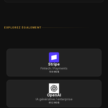
Non. Vos titres sont regroupés dans un
SPV
(Special Purpose Vehicle)
, une société dédiée qui
rassemble les investisseurs Carré.
Le SPV est ensuite inscrit directement dans la
EXPLOREZ ÉGALEMENT
table de capitalisation de la société cible.
C’est le standard mondial en Private Equity : vous
disposez exactement des mêmes droits
économiques qu’un investisseur direct — avec en
plus la force collective de Carré qui vous permet
Stripe
d’accéder à des opportunités exclusives.
Fintech / Payments
159 MD$
OpenAI
IA générative / enterprise
852 MD$