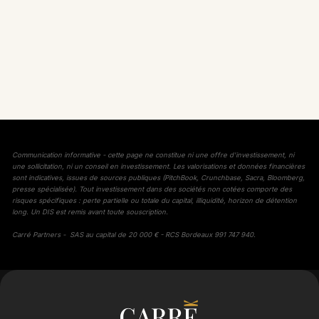
Communication informative - cette page ne constitue ni une offre d'investissement, ni
une sollicitation, ni un conseil en investissement. Les valorisations et données financières
sont indicatives, issues de sources publiques (PitchBook, Crunchbase, Sacra, Bloomberg,
presse spécialisée). Tout investissement dans des sociétés non cotées comporte des
risques spécifiques : perte partielle ou totale du capital, illiquidité, horizon de détention
long. Un DIS est remis avant toute souscription.
Carré Partners - SAS au capital de 20 000 € - RCS Bordeaux 991 747 940.