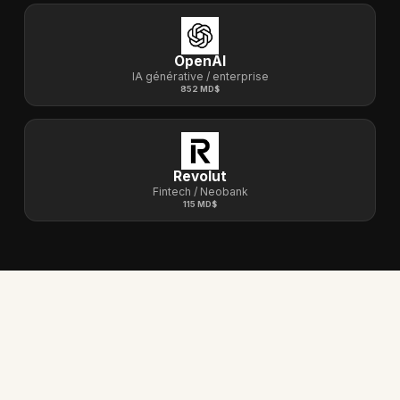
OpenAI
IA générative / enterprise
852 MD$
Revolut
Fintech / Neobank
115 MD$