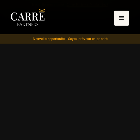
Nouvelle opportunité -
Carré Partners Databricks 1
Nouvelle opportunité - Soyez prévenu en priorité
Plateforme communautaire, 200M+ utilisateurs