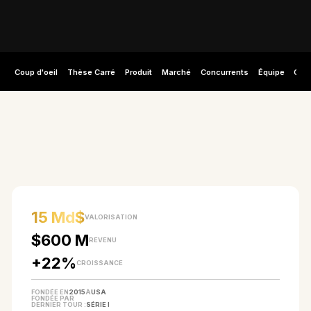
Coup d'oeil
Thèse Carré
Produit
Marché
Concurrents
Équipe
Capi
EN UN COUP D'ŒIL
15 Md$
VALORISATION
$600 M
REVENU
+22%
CROISSANCE
FONDÉE EN
2015
À
USA
FONDÉE PAR
DERNIER TOUR :
SÉRIE I