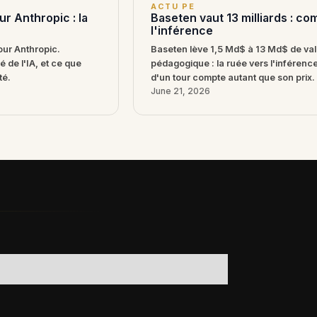
ACTU PE
r Anthropic : la
Baseten vaut 13 milliards : c
l'inférence
ur Anthropic.
Baseten lève 1,5 Md$ à 13 Md$ de val
é de l'IA, et ce que
pédagogique : la ruée vers l'inférence
té.
d'un tour compte autant que son prix.
June 21, 2026