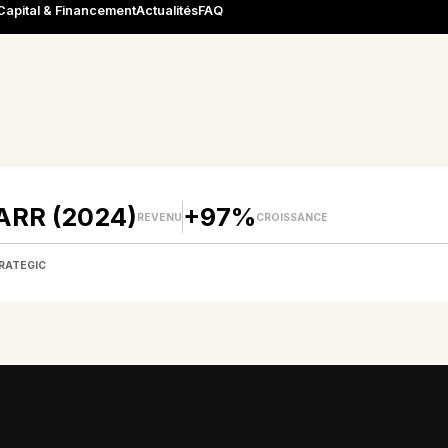
Capital & Financement
Actualités
FAQ
ARR (2024)
+97%
REVENU
CROISSANCE
RATEGIC