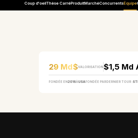
Coup d'oeil
Thèse Carré
Produit
Marché
Concurrents
Équipe
EN UN COUP D'ŒIL
29 Md$
$1,5 Md 
VALORISATION
FONDÉE EN
2016
À
USA
FONDÉE PAR
DERNIER TOUR :
ST
COMPRENDRE L'ENTREPRISE