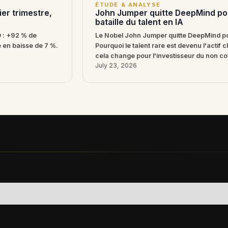
ÉTUDE & ANALYSE
er trimestre,
John Jumper quitte DeepMind pou
bataille du talent en IA
O : +92 % de
Le Nobel John Jumper quitte DeepMind po
e en baisse de 7 %.
Pourquoi le talent rare est devenu l'actif cl
cela change pour l'investisseur du non co
July 23, 2026