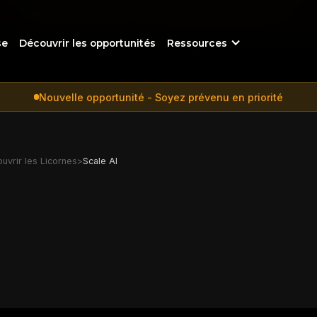
Nouvelle opportunité -
Carré Partners Databricks 1
se
Découvrir les opportunités
Ressources
Nouvelle opportunité - Soyez prévenu en priorité
uvrir les Licornes
>
Scale AI
d'entraînement IA, défense et enterprise