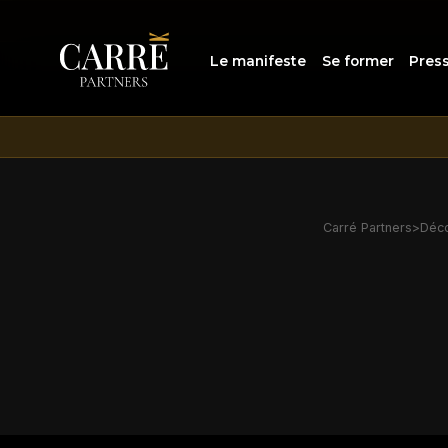
Le manifeste
Se former
Pres
Carré Partners
>
Déco
Données 